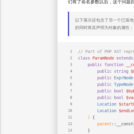
们有了命名参数以后，这个问题
以下展示还包含了另一个已落地的
的同时将其声明为对象的属性：
// Part of PHP AST repr
1
class
ParamNode
extends
2
public
function
__c
3
public
string
$
4
public
 ExprNode
5
public
 TypeNode
6
public
bool
$by
7
public
bool
$va
8
        Location 
$start
9
        Location 
$endLo
10
) 
{
11
parent
::__const
12
    }
13