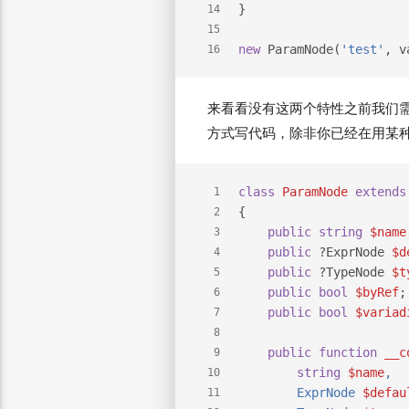
}
14
15
new
 ParamNode(
'test'
, v
16
来看看没有这两个特性之前我们
方式写代码，除非你已经在用某
class
ParamNode
extends
1
{
2
public
string
$name
3
public
 ?ExprNode 
$d
4
public
 ?TypeNode 
$t
5
public
bool
$byRef
;
6
public
bool
$variad
7
8
public
function
__c
9
string
$name
,
10
        ExprNode 
$defau
11