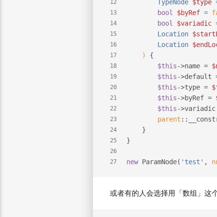
        TypeNode 
$type
 
12
bool
$byRef
 = 
f
13
bool
$variadic
 
14
        Location 
$start
15
        Location 
$endLo
16
) 
{
17
$this
->name = 
$
18
$this
->default 
19
$this
->type = 
$
20
$this
->byRef = 
21
$this
->variadic
22
parent
::__const
23
    }
24
}
25
26
new
 ParamNode(
'test'
, 
n
27
或者有的人会选择用「数组」这