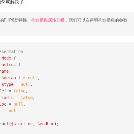
自然就解决了：
PHP8新特性，
构造函数属性升级
，我们可以在声明构造函数的参数
esentation
Node
{
onstruct
(
name
,
 
$default
 = 
null
,
 
$type
 = 
null
,
Ref
 = 
false
,
riadic
 = 
false
,
Loc
 = 
null
,
c
 = 
null
ruct(
$startLoc
, 
$endLoc
);