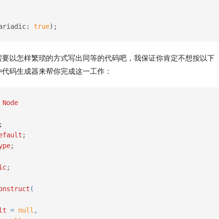
ariadic: 
true
);
需要以怎样繁琐的方式写出同等的代码吧，我保证你肯定不想按以下
种代码生成器来帮你完成这一工作：
Node
;
efault
;
ype
;
ic
;
onstruct
(
lt
 = 
null
,