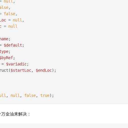
= 
null
,
alse
,
= 
false
,
Loc
 = 
null
,
c
 = 
null
name
;
= 
$default
;
type
;
$byRef
;
 = 
$variadic
;
ruct(
$startLoc
, 
$endLoc
);
ull
, 
null
, 
false
, 
true
);
个万金油来解决：