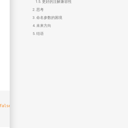
1.5.
更好的注解兼容性
2.
思考
3.
命名参数的困境
4.
3.1.
未来方向
修改参数名即是破坏向后兼容性
5.
3.2.
4.1.
结语
文档和实现中的参数名称不匹配
简写语法
3.3.
继承的方法中不宜重命名参数名
false
);