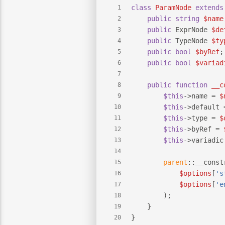
class
ParamNode
extends
1
public
string
$name
2
public
 ExprNode 
$de
3
public
 TypeNode 
$ty
4
public
bool
$byRef
;
5
public
bool
$variad
6
7
public
function
__c
8
$this
->name = 
$
9
$this
->default 
10
$this
->type = 
$
11
$this
->byRef = 
12
$this
->variadic
13
14
parent
::__const
15
$options
[
's
16
$options
[
'e
17
        );
18
    }
19
}
20