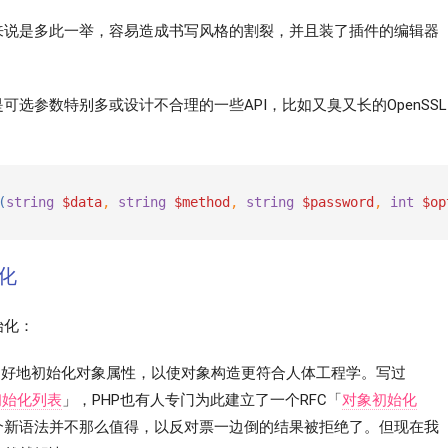
来说是多此一举，容易造成书写风格的割裂，并且装了插件的编辑器
。
选参数特别多或设计不合理的一些API，比如又臭又长的OpenSSL
(
string
$data
, 
string
$method
, 
string
$password
, 
int
$op
化
始化：
更好地初始化对象属性，以使对象构造更符合人体工程学。写过
初始化列表
」，PHP也有人专门为此建立了一个RFC「
对象初始化
个新语法并不那么值得，以反对票一边倒的结果被拒绝了。但现在我