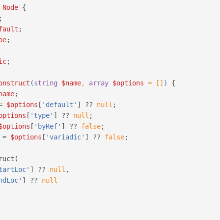
Node
{
;
fault
;
pe
;
ic
;
onstruct
(
string
$name
, 
array
$options
 = []
) 
{
name
;
= 
$options
[
'default'
] ?? 
null
;
options
[
'type'
] ?? 
null
;
$options
[
'byRef'
] ?? 
false
;
 = 
$options
[
'variadic'
] ?? 
false
;
ruct(
tartLoc'
] ?? 
null
,
ndLoc'
] ?? 
null