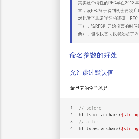
其实这个特性的RFC早在2013
本，该RFC终于得到机会再次启用，并
对此做了非常详细的调研，RFC
了），该RFC刚开始投票的时
票），但很快赞同数就远超了2/
命名参数的好处
允许跳过默认值
最显著的例子就是：
// before
1
htmlspecialchars(
$string
2
// after
3
htmlspecialchars(
$string
4